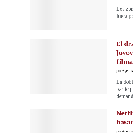
Los zom
fuera po
El dr
Jovov
filma
por
Agenci
La dobl
particip
demanda
Netfl
basad
por
Agenci