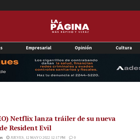
as
Empresarial
Opinión
Cultura
O) Netflix lanza tráiler de su nueva
 de Resident Evil
as
JUEVES, 12 MAYO 2022 12:17 PM
0