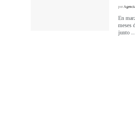
por
Agenci
En marz
meses d
junto ...