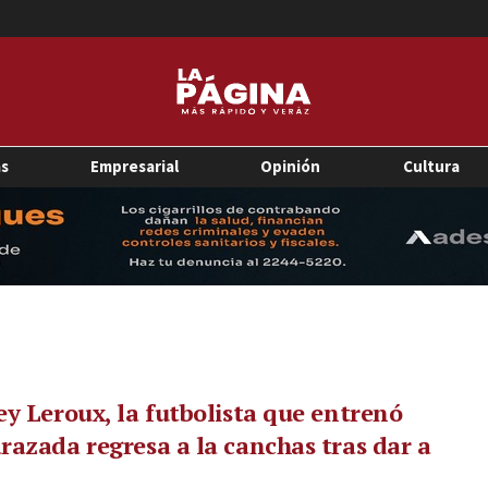
as
Empresarial
Opinión
Cultura
y Leroux, la futbolista que entrenó
azada regresa a la canchas tras dar a