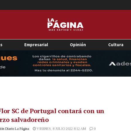
as
Empresarial
Opinión
Cultura
Flor SC de Portugal contará con un
rzo salvadoreño
ón Diario La Página
VIERNES, 8 JULIO 2022 8:12 AM
0