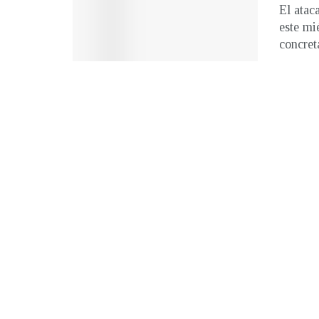
El atac
este mi
concreta