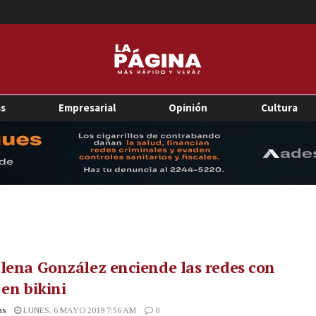
as
Empresarial
Opinión
Cultura
lena González enciende las redes con
 en bikini
as
LUNES, 6 MAYO 2019 7:56 AM
0