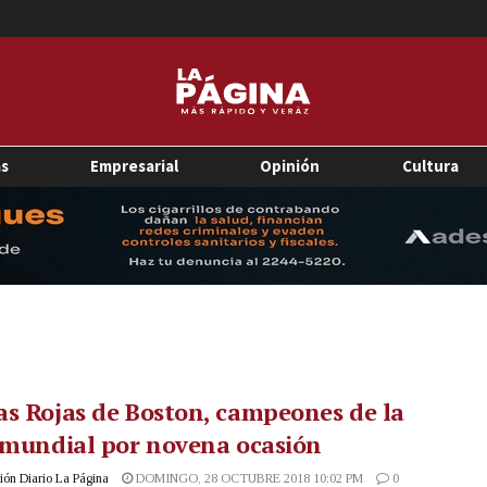
as
Empresarial
Opinión
Cultura
s Rojas de Boston, campeones de la
 mundial por novena ocasión
ón Diario La Página
DOMINGO, 28 OCTUBRE 2018 10:02 PM
0