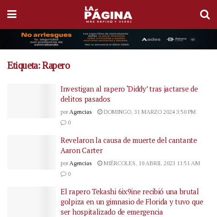
Etiqueta:
Rapero
Investigan al rapero ‘Diddy’ tras jactarse de
delitos pasados
por
Agencias
DOMINGO, 31 MARZO 2024 3:50 PM
0
Revelaron la causa de muerte del cantante
Aaron Carter
por
Agencias
MIÉRCOLES, 19 ABRIL 2023 11:51 AM
0
El rapero Tekashi 6ix9ine recibió una brutal
golpiza en un gimnasio de Florida y tuvo que
ser hospitalizado de emergencia