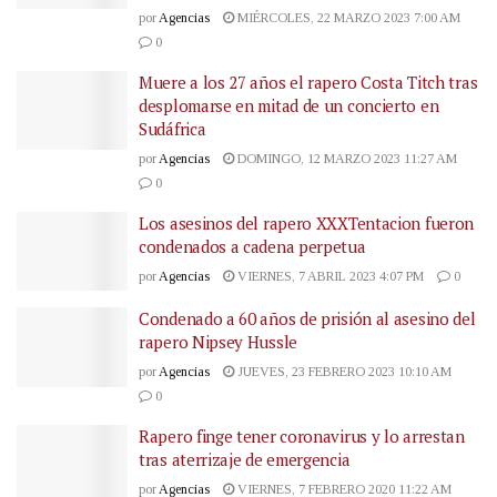
por
Agencias
MIÉRCOLES, 22 MARZO 2023 7:00 AM
0
Muere a los 27 años el rapero Costa Titch tras
desplomarse en mitad de un concierto en
Sudáfrica
por
Agencias
DOMINGO, 12 MARZO 2023 11:27 AM
0
Los asesinos del rapero XXXTentacion fueron
condenados a cadena perpetua
por
Agencias
VIERNES, 7 ABRIL 2023 4:07 PM
0
Condenado a 60 años de prisión al asesino del
rapero Nipsey Hussle
por
Agencias
JUEVES, 23 FEBRERO 2023 10:10 AM
0
Rapero finge tener coronavirus y lo arrestan
tras aterrizaje de emergencia
por
Agencias
VIERNES, 7 FEBRERO 2020 11:22 AM