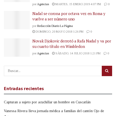
por
Agencias
MARTES, 15 ENERO 2019 4:07 PM
0
Nadal se corona por octava vez en Roma y
vuelve a ser número uno
por
Redacción Diario La Página
DOMINGO, 20 MAYO 2018 1:26 PM
0
Novak Djokovic derrotó a Rafa Nadal y va por
su cuarto título en Wimbledon
por
Agencias
SÁBADO, 14 JULIO 2018 1:21 PM
0
Entradas recientes
Capturan a sujeto por acuchillar un hombre en Cuscatlán
Vanessa Rivera lleva jornada médica a familias del cantón Ojo de