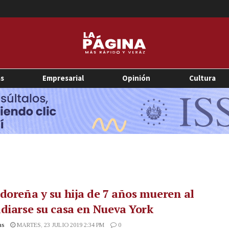
as
Empresarial
Opinión
Cultura
doreña y su hija de 7 años mueren al
diarse su casa en Nueva York
as
MARTES, 23 JULIO 2019 2:34 PM
0