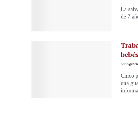
La salv
de 7 añ
Traba
bebés
por
Agenci
Cinco p
una gua
informar