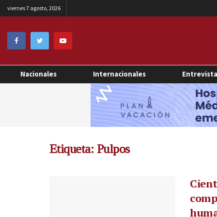
viernes 7 agosto, 2026
Nacionales
Internacionales
Entrevist
Etiqueta:
Pulpos
Cient
compa
huma