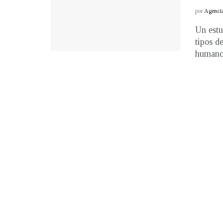
por
Agenci
Un estu
tipos d
humano 