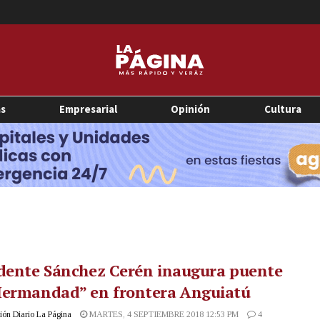
as
Empresarial
Opinión
Cultura
idente Sánchez Cerén inaugura puente
Hermandad” en frontera Anguiatú
ón Diario La Página
MARTES, 4 SEPTIEMBRE 2018 12:53 PM
4