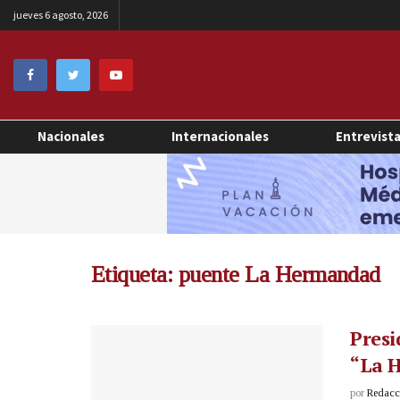
jueves 6 agosto, 2026
Nacionales
Internacionales
Entrevist
Etiqueta:
puente La Hermandad
Pres
“La 
por
Redacci