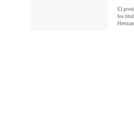
El pres
los tit
Hermand