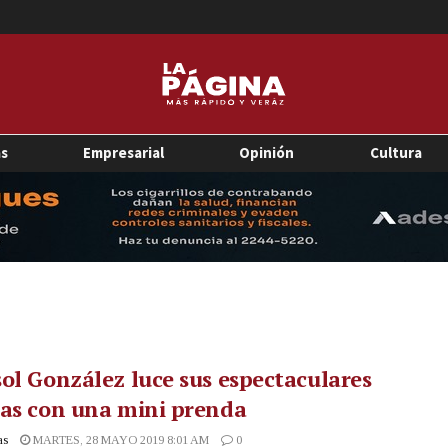
as
Empresarial
Opinión
Cultura
ol González luce sus espectaculares
as con una mini prenda
as
MARTES, 28 MAYO 2019 8:01 AM
0