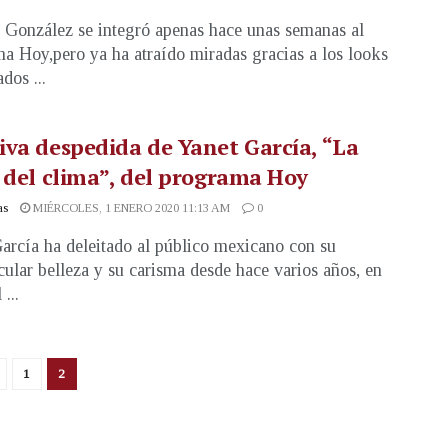
 González se integró apenas hace unas semanas al
a Hoy,pero ya ha atraído miradas gracias a los looks
dos ...
va despedida de Yanet García, “La
 del clima”, del programa Hoy
as
MIÉRCOLES, 1 ENERO 2020 11:13 AM
0
arcía ha deleitado al público mexicano con su
cular belleza y su carisma desde hace varios años, en
 ...
1
2