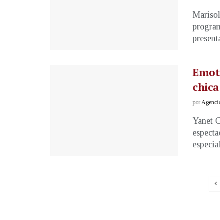
Marisol
program
presenta
Emoti
chica
por
Agenci
Yanet G
especta
especial