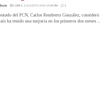
illarán
LUNES, 5 AGOSTO 2019 10:40 PM
4
putado del PCN, Carlos Remberto González, consideró
país ha tenido una mejoría en los primeros dos meses ...