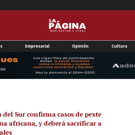
as
Empresarial
Opinión
Cultura
 del Sur confirma casos de peste
na africana, y deberá sacrificar a
ales