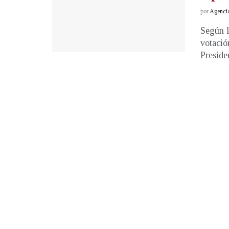
por
Agenci
Según l
votació
Presiden