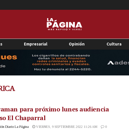
as
Empresarial
Opinión
Cultura
RICA
raman para próximo lunes audiencia
so El Chaparral
ón Diario La Página
VIERNES, 9 SEPTIEMBRE 2022 11:26 AM
0