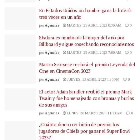
En Estados Unidos un hombre gana la lotería
tres veces en un año
por
Agencias
MARTES, 25 ABRIL 2023 8:30 AM
0
Shakira es nombrada la mujer del año por
Billboard y sigue cosechando reconocimientos
por
Agencias
MARTES, 25 ABRIL 2023 7:00 AM
0
Martin Scorsese recibirá el premio Leyenda del
Cine en CinemaCon 2023
por
Agencias
JUEVES, 13 ABRIL 2023 1:30 PM
0
El actor Adam Sandler recibió el premio Mark
Twain y fue homenajeado con bromas y burlas
de sus amigos
por
Agencias
LUNES, 20 MARZO 2023 11:13 AM
0
¿Cuánto dinero recibirán de premio los
jugadores de Chiefs por ganar el Super Bowl
2023?