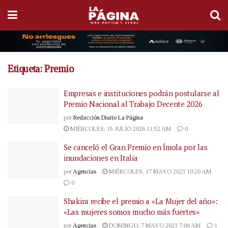
Etiqueta:
Premio
Empresas e instituciones podrán postularse al
Premio Nacional al Trabajo Decente 2026
por
Redacción Diario La Página
MIÉRCOLES, 15 JULIO 2026 11:52 AM
0
Se canceló el Gran Premio en Ímola por las
inundaciones en Italia
por
Agencias
MIÉRCOLES, 17 MAYO 2023 10:20 AM
0
Shakira recibe el premio a «La Mujer del año»:
«Las mujeres somos mucho más fuertes»
por
Agencias
DOMINGO, 7 MAYO 2023 7:00 AM
1