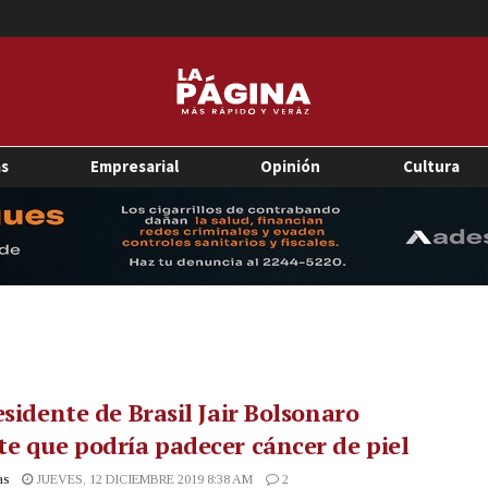
as
Empresarial
Opinión
Cultura
esidente de Brasil Jair Bolsonaro
e que podría padecer cáncer de piel
as
JUEVES, 12 DICIEMBRE 2019 8:38 AM
2