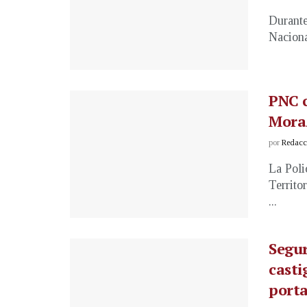
Durante
Naciona
PNC c
Mora
por
Redacci
La Poli
Territor
...
Segur
casti
porta