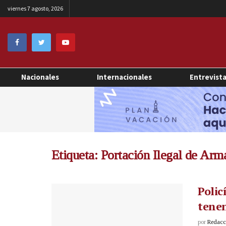
viernes 7 agosto, 2026
Nacionales
Internacionales
Entrevist
Etiqueta:
Portación Ilegal de Arm
Polic
tenen
por
Redacci