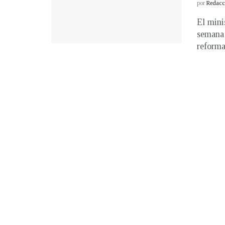
por
Redacci
El mini
semana 
reformas