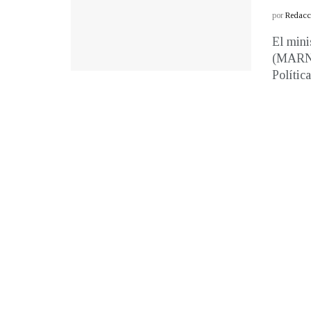
por
Redacci
El mini
(MARN),
Polític