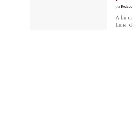
por
Redacci
A fin d
Luna, d