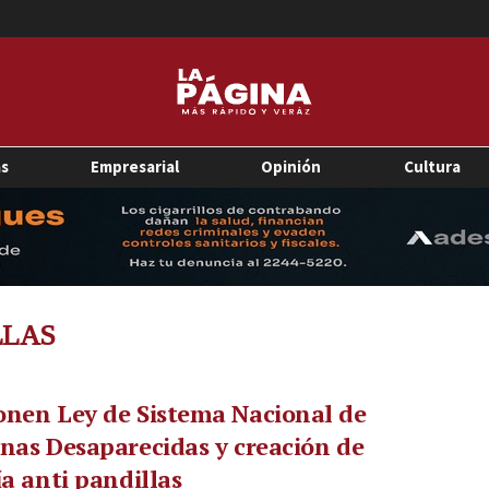
as
Empresarial
Opinión
Cultura
LLAS
nen Ley de Sistema Nacional de
nas Desaparecidas y creación de
ía anti pandillas