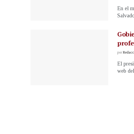
En el m
Salvador
Gobie
profe
por
Redacci
El pres
web del