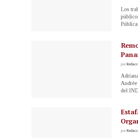
Los tra
público
Pública
Remo 
Pana
por
Redacci
Adriana
Andrée 
del IND
Estaf
Orga
por
Redacci