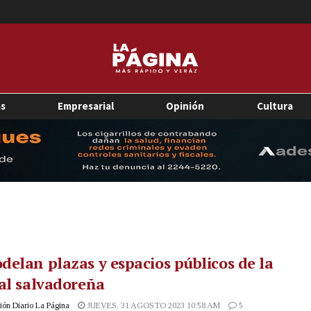
as
Empresarial
Opinión
Cultura
elan plazas y espacios públicos de la
al salvadoreña
ón Diario La Página
JUEVES, 31 AGOSTO 2023 10:58 AM
5