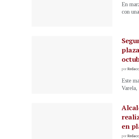
En marz
con una
Segun
plaza
octu
por
Redacci
Este ma
Varela,
Alcal
reali
en pl
por
Redacci