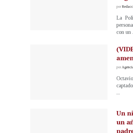
por
Redacci
La Poli
persona
con un .
(VID
amen
por
Agenci
Octavio
captado
...
Un ni
un añ
padr