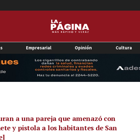
as
Empresarial
Opinión
Cultura
uran a una pareja que amenazó con
te y pistola a los habitantes de San
el