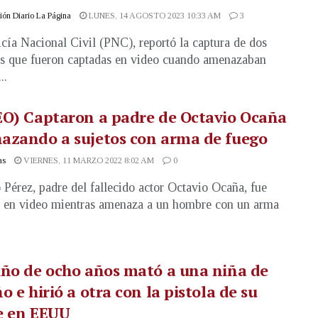
ón Diario La Página
LUNES, 14 AGOSTO 2023 10:33 AM
3
cía Nacional Civil (PNC), reportó la captura de dos
s que fueron captadas en video cuando amenazaban
..
EO) Captaron a padre de Octavio Ocaña
azando a sujetos con arma de fuego
as
VIERNES, 11 MARZO 2022 8:02 AM
0
 Pérez, padre del fallecido actor Octavio Ocaña, fue
 en video mientras amenaza a un hombre con un arma
ño de ocho años mató a una niña de
o e hirió a otra con la pistola de su
e en EEUU