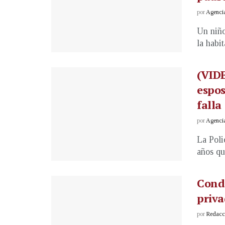
por
Agenci
Un niño
la habit
(VIDE
espos
falla
por
Agenci
La Poli
años qu
Conde
priva
por
Redacci