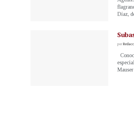
flagran
Díaz, de
Subas
por
Redacci
Conoci
especia
Mauser 