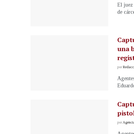
El juez
de cárc
Captu
una b
regis
por
Redacci
Agentes
Eduardo
Captu
pisto
por
Agenci
Agentes