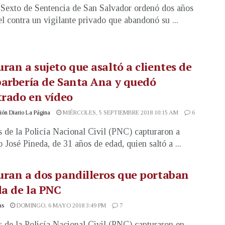
 Sexto de Sentencia de San Salvador ordenó dos años
el contra un vigilante privado que abandonó su ...
ran a sujeto que asaltó a clientes de
arbería de Santa Ana y quedó
trado en vídeo
ón Diario La Página
MIÉRCOLES, 5 SEPTIEMBRE 2018 10:15 AM
6
 de la Policía Nacional Civil (PNC) capturaron a
 José Pineda, de 31 años de edad, quien saltó a ...
ran a dos pandilleros que portaban
la de la PNC
as
DOMINGO, 6 MAYO 2018 3:49 PM
7
 de la Policía Nacional Civil (PNC) capturaron en