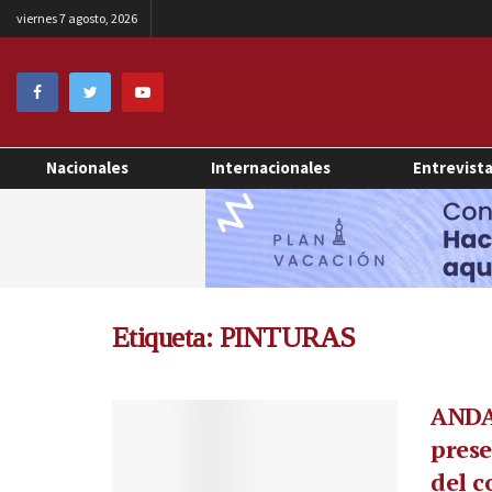
viernes 7 agosto, 2026
Nacionales
Internacionales
Entrevist
Etiqueta:
PINTURAS
ANDA
prese
del c