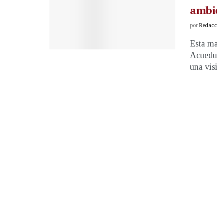
ambi
por
Redacci
Esta ma
Acueduc
una visi