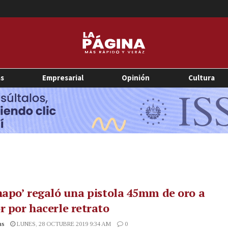
as
Empresarial
Opinión
Cultura
hapo’ regaló una pistola 45mm de oro a
r por hacerle retrato
as
LUNES, 28 OCTUBRE 2019 9:34 AM
0