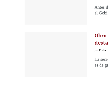
Antes d
el Gobi
Obra 
desta
por
Redacci
La secr
es de g