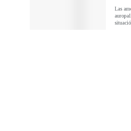
Las ame
auropal
situació