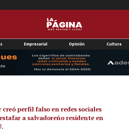
as
Empresarial
Opinión
Cultura
 creó perfil falso en redes sociales
estafar a salvadoreño residente en
U.