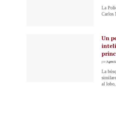
La Poli
Carlos 
Un p
intel
princ
por
Agenci
La búsq
similar
al lobo, 