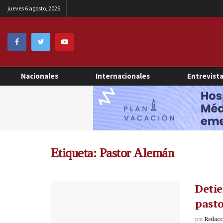
jueves 6 agosto, 2026
Nacionales
Internacionales
Entrevist
Etiqueta:
Pastor Alemán
Detie
pasto
por
Redacci