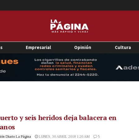
as
Empresarial
Opinión
Cultura
erto y seis heridos deja balacera en
canos
ón Diario La Página
LUNES, 30 ABRIL 2018 1:20 AM
5