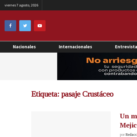
viernes 7 agosto, 2026
Nacionales
Internacionales
Entrevist
Etiqueta:
pasaje Crustáceo
Un mu
Meji
por
Redacci