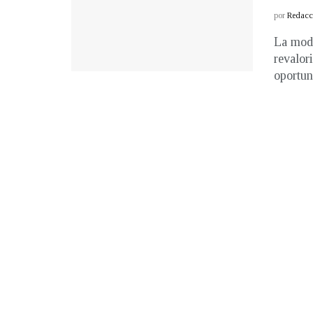
por
Redacci
La mode
revalor
oportun