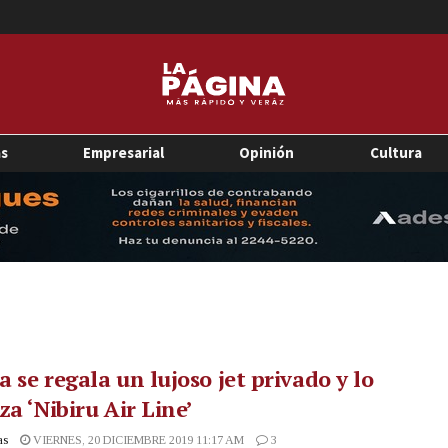
as
Empresarial
Opinión
Cultura
 se regala un lujoso jet privado y lo
za ‘Nibiru Air Line’
as
VIERNES, 20 DICIEMBRE 2019 11:17 AM
3