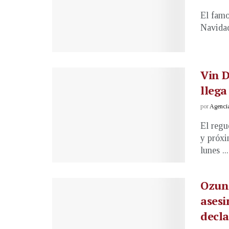
El famo
Navidad
Vin D
llega
por
Agenci
El regu
y próxi
lunes ...
Ozuna
asesi
decl