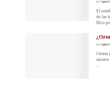
por
Agenci
El nomb
de las 
Rico por
¿Ozu
por
Agenci
Ozuna n
amores 
...