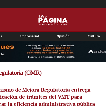
as
Empresarial
Opinión
Cultura
egulatoria (OMR)
nismo de Mejora Regulatoria entrega
ficación de trámites del VMT para
ar la eficiencia administrativa pública