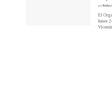
por
Redacci
El Orga
lunes 2
Vicemini