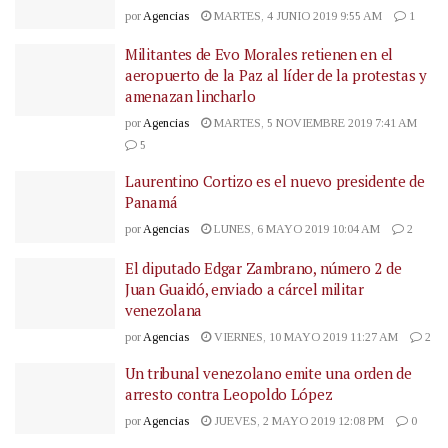
por
Agencias
MARTES, 4 JUNIO 2019 9:55 AM
1
Militantes de Evo Morales retienen en el
aeropuerto de la Paz al líder de la protestas y
amenazan lincharlo
por
Agencias
MARTES, 5 NOVIEMBRE 2019 7:41 AM
5
Laurentino Cortizo es el nuevo presidente de
Panamá
por
Agencias
LUNES, 6 MAYO 2019 10:04 AM
2
El diputado Edgar Zambrano, número 2 de
Juan Guaidó, enviado a cárcel militar
venezolana
por
Agencias
VIERNES, 10 MAYO 2019 11:27 AM
2
Un tribunal venezolano emite una orden de
arresto contra Leopoldo López
por
Agencias
JUEVES, 2 MAYO 2019 12:08 PM
0