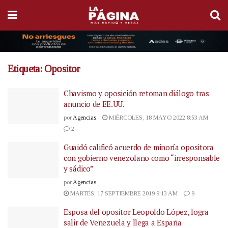
Etiqueta:
Opositor
Chavismo y oposición retoman diálogo tras
anuncio de EE.UU.
por
Agencias
MIÉRCOLES, 18 MAYO 2022 8:53 AM
2
Guaidó calificó acuerdo de minoría opositora
con gobierno venezolano como “irresponsable
y sádico”
por
Agencias
MARTES, 17 SEPTIEMBRE 2019 9:13 AM
9
Esposa del opositor Leopoldo López, logra
salir de Venezuela y llega a España