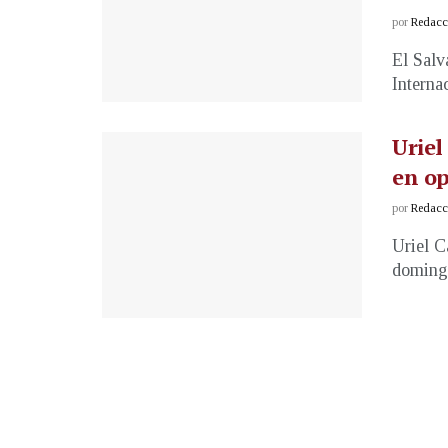
por
Redacci
El Salv
Interna
Uriel
en o
por
Redacci
Uriel C
domingo