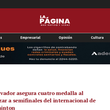
as
Empresarial
Opinión
Cultura
lvador asegura cuatro medalla al
ar a semifinales del internacional de
inton