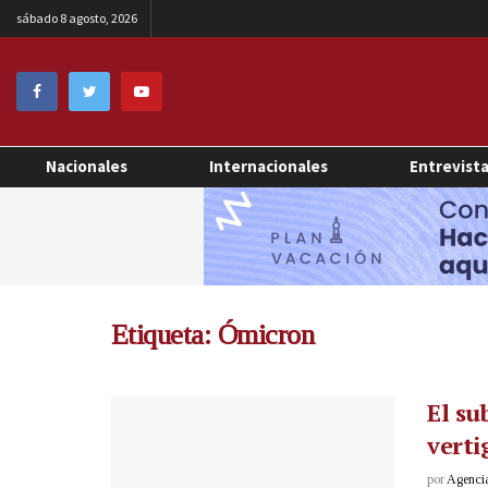
sábado 8 agosto, 2026
Nacionales
Internacionales
Entrevist
Etiqueta:
Ómicron
El su
verti
por
Agenci