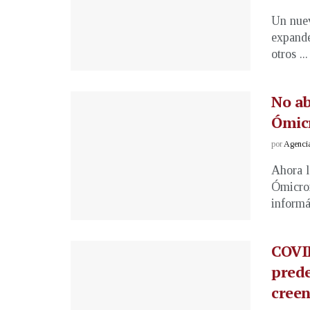
Un nuev
expande
otros ...
No ab
Ómic
por
Agenci
Ahora l
Ómicron
informá
COVID
prede
creen