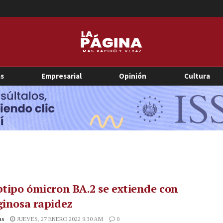
as
Empresarial
Opinión
Cultura
btipo ómicron BA.2 se extiende con
ginosa rapidez
as
JUEVES, 27 ENERO 2022 9:30 AM
0