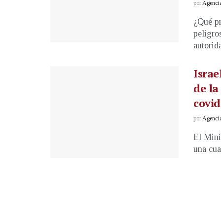
por
Agenci
¿Qué pr
peligro
autorida
Israe
de la
covid
por
Agenci
El Mini
una cuar