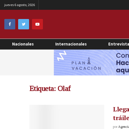
jueves 6 agosto, 2026
Nacionales
Internacionales
Entrevist
Etiqueta:
Olaf
Llega
tráil
por
Agenci