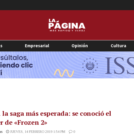
as
Empresarial
Opinión
Cultura
 la saga más esperada: se conoció el
er de «Frozen 2»
as
JUEVES, 14 FEBRERO 2019 1:54 PM
0