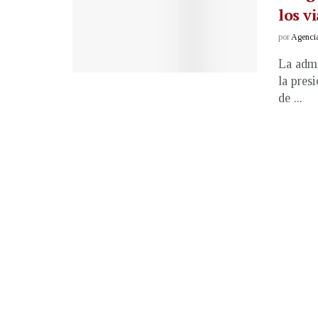
los v
por
Agenci
La admi
la pres
de ...