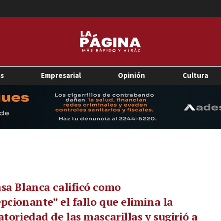
as
Empresarial
Opinión
Cultura
sa Blanca calificó como
pcionante” el fallo que elimina la
atoriedad de las mascarillas y sugirió a