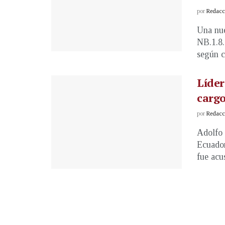
por
Redacci
Una nue
NB.1.8.
según c
Líder
cargo
por
Redacci
Adolfo 
Ecuador
fue acus