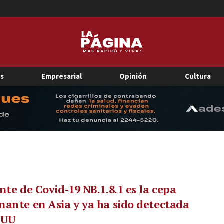
as
Empresarial
Opinión
Cultura
nte de Covid-19 NB.1.8.1 es la cepa
ante en Asia y ya ha sido detectada
EUU