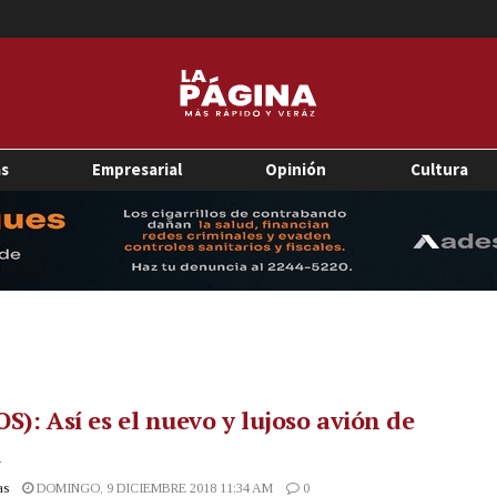
as
Empresarial
Opinión
Cultura
S): Así es el nuevo y lujoso avión de
i
as
DOMINGO, 9 DICIEMBRE 2018 11:34 AM
0