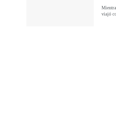
Mientra
viajó co