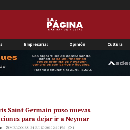
as
Empresarial
Opinión
Cultura
ris Saint Germain puso nuevas
ciones para dejar ir a Neymar
as
MIÉRCOLES, 24 JULIO 2019 2:19 PM
1