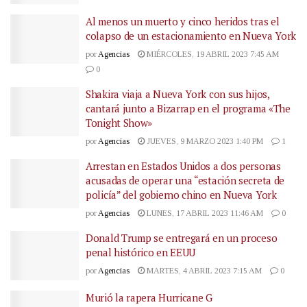
Al menos un muerto y cinco heridos tras el
colapso de un estacionamiento en Nueva York
por
Agencias
MIÉRCOLES, 19 ABRIL 2023 7:45 AM
0
Shakira viaja a Nueva York con sus hijos,
cantará junto a Bizarrap en el programa «The
Tonight Show»
por
Agencias
JUEVES, 9 MARZO 2023 1:40 PM
1
Arrestan en Estados Unidos a dos personas
acusadas de operar una “estación secreta de
policía” del gobierno chino en Nueva York
por
Agencias
LUNES, 17 ABRIL 2023 11:46 AM
0
Donald Trump se entregará en un proceso
penal histórico en EEUU
por
Agencias
MARTES, 4 ABRIL 2023 7:15 AM
0
Murió la rapera Hurricane G