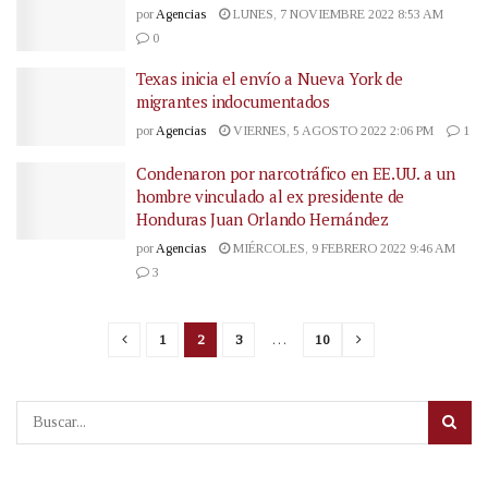
por
Agencias
LUNES, 7 NOVIEMBRE 2022 8:53 AM
0
Texas inicia el envío a Nueva York de
migrantes indocumentados
por
Agencias
VIERNES, 5 AGOSTO 2022 2:06 PM
1
Condenaron por narcotráfico en EE.UU. a un
hombre vinculado al ex presidente de
Honduras Juan Orlando Hernández
por
Agencias
MIÉRCOLES, 9 FEBRERO 2022 9:46 AM
3
1
2
3
…
10