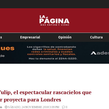
as
Empresarial
Opinión
Cultura
ulip, el espectacular rascacielos que
r proyecta para Londres
as
SÁBADO, 24 NOVIEMBRE 2018 3:09 PM
0