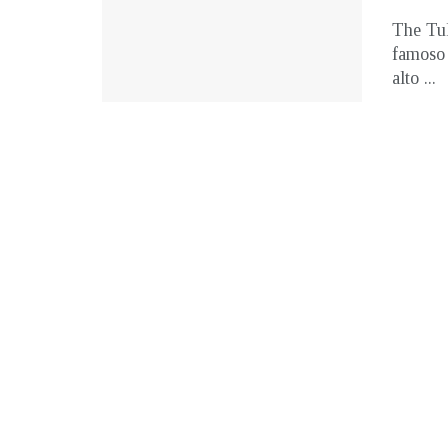
The Tul
famoso 
alto ...