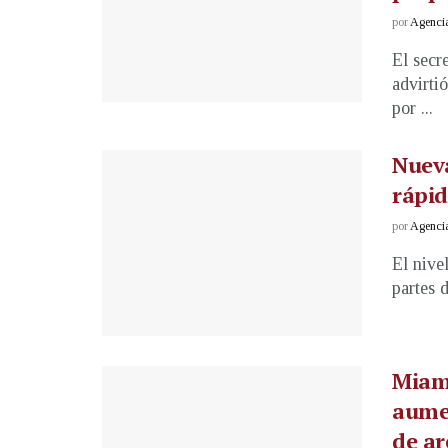
por
Agenci
El secr
advirti
por ...
Nueva
rápid
por
Agenci
El nive
partes 
Miami
aumen
de ar