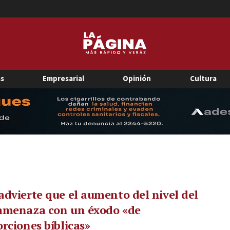
as
Empresarial
Opinión
Cultura
dvierte que el aumento del nivel del
amenaza con un éxodo «de
rciones bíblicas»