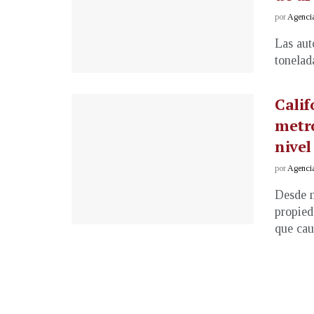
por
Agenci
Las aut
tonelada
Calif
metro
nivel
por
Agenci
Desde m
propied
que caus