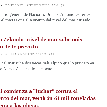
as
MIÉRCOLES, 15 FEBRERO 2023 9:15 AM
1
etario general de Naciones Unidas, António Guterres,
ó el martes que el aumento del nivel del mar causado
 Zelanda: nivel de mar sube más
o de lo previsto
as
LUNES, 2 MAYO 2022 7:13 AM
0
l del mar sube dos veces más rápido que lo previsto en
de Nueva Zelanda, lo que pone ...
 comienza a “luchar” contra el
to del mar, vertirán 61 mil toneladas
ena a las playas