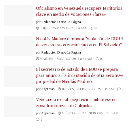
Oficialismo en Venezuela recupera territorios
clave en medio de votaciones «farsa»
por
Redacción Diario La Página
LUNES, 26 MAYO 2025 9:48 AM
0
Nicolás Maduro denuncia “violación de DDHH
de venezolanos encarcelados en El Salvador”
por
Redacción Diario La Página
MARTES, 18 MARZO 2025 8:54 AM
0
El secretario de Estado de EEUU se prepara
para anunciar la incautación de otra aeronave
propiedad de Nicolás Maduro
por
Agencias
JUEVES, 6 FEBRERO 2025 9:35 AM
5
Venezuela ejecuta «ejercicios militares» en
zona fronteriza con Colombia
por
Agencias
MIÉRCOLES, 22 ENERO 2025 7:30 AM
1