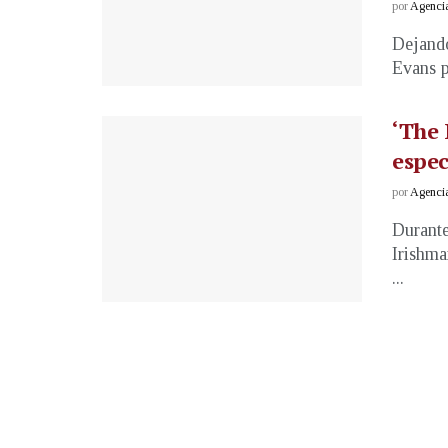
por
Agenci
Dejando
Evans p
‘The 
espec
por
Agenci
Durante
Irishma
...