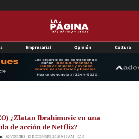
as
Empresarial
Opinión
Cultura
O) ¿Zlatan Ibrahimovic en una
ula de acción de Netflix?
as
VIERNES, 13 DICIEMBRE 2019 9:18 AM
0