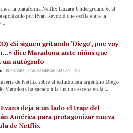
ernes, la plataforma Netflix lanzará Underground 6, el
otagonizado por Ryan Reynold que oscila entre la
 ...
O) «Si siguen gritando ‘Diego’, ¡me voy
 m…» dice Maradona ante niños que
n un autógrafo
as
VIERNES, 13 DICIEMBRE 2019 8:52 AM
1
iserie de Netflix sobre el exfutbolista argentino Diego
 Maradona ha sacado a la luz una escena en la ...
 Evans deja a un lado el traje del
tán América para protagonizar nueva
ula de Netflix