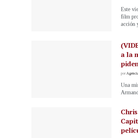
Este vi
film pr
acción y
(VIDE
a la
pide
por
Agenci
Una min
Armando
Chris
Capi
pelíc