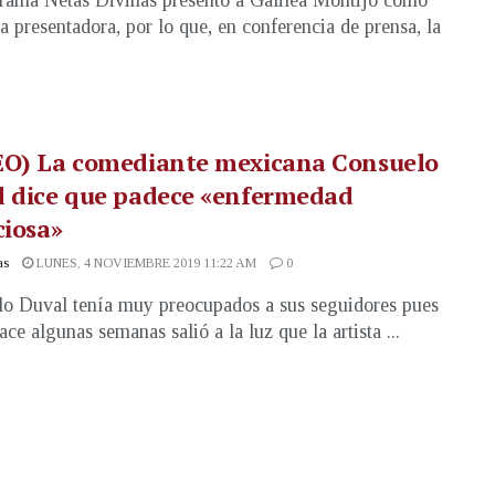
rama Netas Divinas presentó a Galilea Montijo como
a presentadora, por lo que, en conferencia de prensa, la
EO) La comediante mexicana Consuelo
l dice que padece «enfermedad
ciosa»
as
LUNES, 4 NOVIEMBRE 2019 11:22 AM
0
o Duval tenía muy preocupados a sus seguidores pues
ce algunas semanas salió a la luz que la artista ...