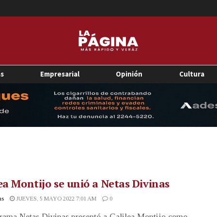
as
Empresarial
Opinión
Cultura
ea Montijo se unió a Netas Divinas
as
JUEVES, 5 MAYO 2022 7:01 AM
0