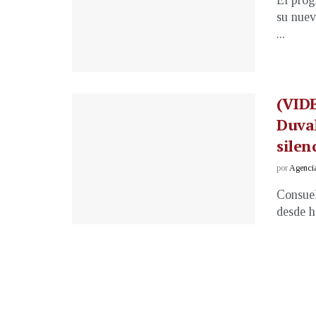
El prog
su nuev
...
(VID
Duva
silen
por
Agenci
Consuel
desde ha