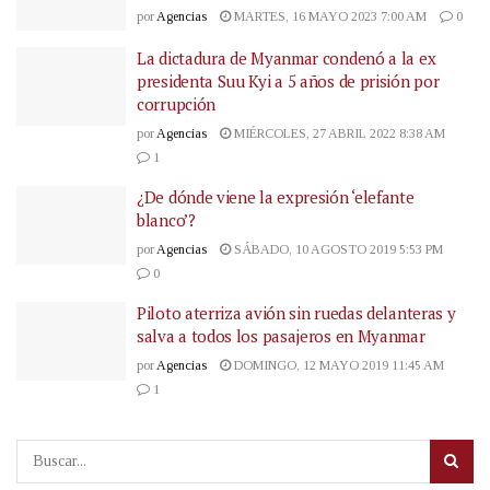
por
Agencias
MARTES, 16 MAYO 2023 7:00 AM
0
La dictadura de Myanmar condenó a la ex
presidenta Suu Kyi a 5 años de prisión por
corrupción
por
Agencias
MIÉRCOLES, 27 ABRIL 2022 8:38 AM
1
¿De dónde viene la expresión ‘elefante
blanco’?
por
Agencias
SÁBADO, 10 AGOSTO 2019 5:53 PM
0
Piloto aterriza avión sin ruedas delanteras y
salva a todos los pasajeros en Myanmar
por
Agencias
DOMINGO, 12 MAYO 2019 11:45 AM
1