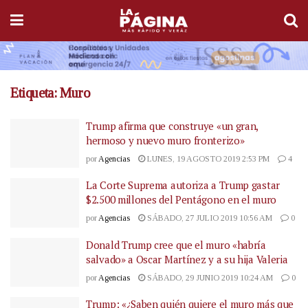
Etiqueta:
Muro
Trump afirma que construye «un gran,
hermoso y nuevo muro fronterizo»
por
Agencias
LUNES, 19 AGOSTO 2019 2:53 PM
4
La Corte Suprema autoriza a Trump gastar
$2.500 millones del Pentágono en el muro
por
Agencias
SÁBADO, 27 JULIO 2019 10:56 AM
0
Donald Trump cree que el muro «habría
salvado» a Oscar Martínez y a su hija Valeria
por
Agencias
SÁBADO, 29 JUNIO 2019 10:24 AM
0
Trump: «¿Saben quién quiere el muro más que