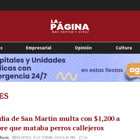
as
Empresarial
Opinión
Cultura
ES
día de San Martín multa con $1,200 a
e que mataba perros callejeros
illarán
MARTES, 8 OCTUBRE 2019 4:45 PM
34