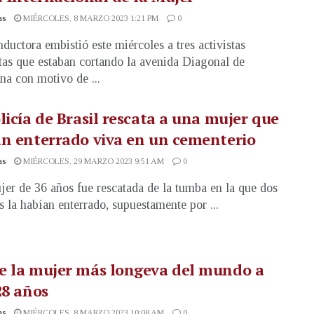
as
MIÉRCOLES, 8 MARZO 2023 1:21 PM
0
ductora embistió este miércoles a tres activistas
tas que estaban cortando la avenida Diagonal de
na con motivo de ...
licía de Brasil rescata a una mujer que
n enterrado viva en un cementerio
as
MIÉRCOLES, 29 MARZO 2023 9:51 AM
0
er de 36 años fue rescatada de la tumba en la que dos
 la habían enterrado, supuestamente por ...
e la mujer más longeva del mundo a
28 años
as
MIÉRCOLES, 8 MARZO 2023 10:08 AM
0