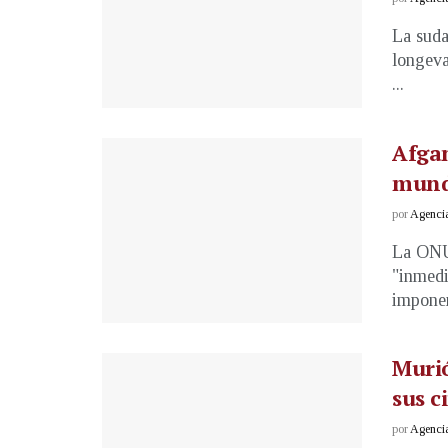
La suda
longeva
...
Afgan
mund
por
Agenci
La ONU 
"inmedi
imponen 
Murió
sus c
por
Agenci