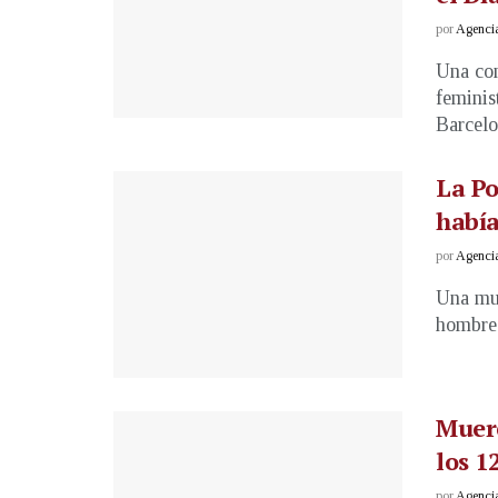
por
Agenci
Una con
feminis
Barcelo
La Po
había
por
Agenci
Una muj
hombres
Muer
los 1
por
Agenci