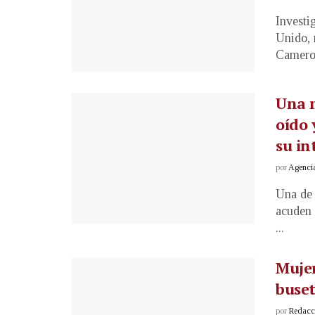
Investi
Unido, 
Cameron
Una m
oído 
su in
por
Agenci
Una de 
acuden 
...
Mujer
buset
por
Redacci