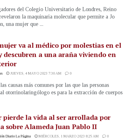
gadores del Colegio Universitario de Londres, Reino
revelaron la maquinaria molecular que permite a Jo
, una mujer que ...
ujer va al médico por molestias en el
y descubren a una araña viviendo en
terior
as
JUEVES, 4 MAYO 2023 7:30 AM
0
las causas más comunes por las que las personas
al otorrinolaringólogo es para la extracción de cuerpos
 pierde la vida al ser arrollada por
a sobre Alameda Juan Pablo II
ón Diario La Página
MIÉRCOLES, 1 MARZO 2023 8:25 AM
0