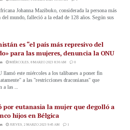
fricana Johanna Mazibuko, considerada la persona más
 del mundo, falleció a la edad de 128 años. Según sus
istán es “el país más represivo del
o» para las mujeres, denuncia la ONU
as
MIÉRCOLES, 8 MARZO 2023 8:30 AM
0
llamó este miércoles a los talibanes a poner fin
atamente" a las "restricciones draconianas" que
a las ...
 por eutanasia la mujer que degolló a
inco hijos en Bélgica
as
JUEVES, 2 MARZO 2023 9:45 AM
1