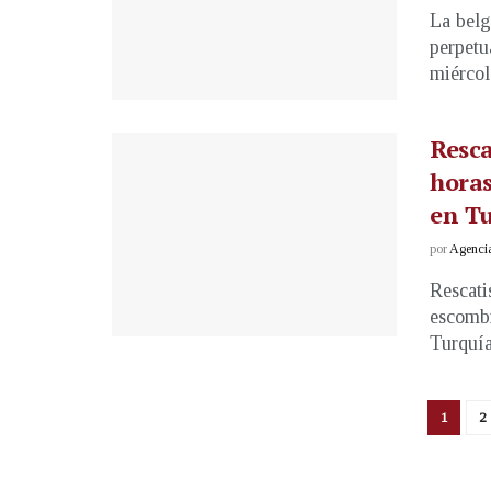
La belg
perpetu
miércole
Resca
horas
en Tu
por
Agenci
Rescati
escombr
Turquía 
1
2