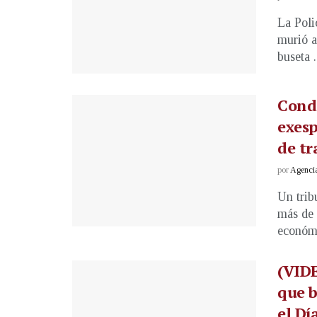
La Poli
murió a
buseta .
Cond
exesp
de tr
por
Agenci
Un trib
más de 
económi
(VIDE
que b
el Dí