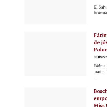
El Salv
la actua
Fátim
de jó
Palac
por
Redacci
Fátima 
martes 
...
Bosch
empo
Miss 