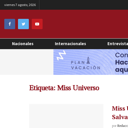
viernes 7 agosto, 2026
Nacionales
Internacionales
Entrevist
Etiqueta:
Miss Universo
Miss 
Salv
por
Redacci