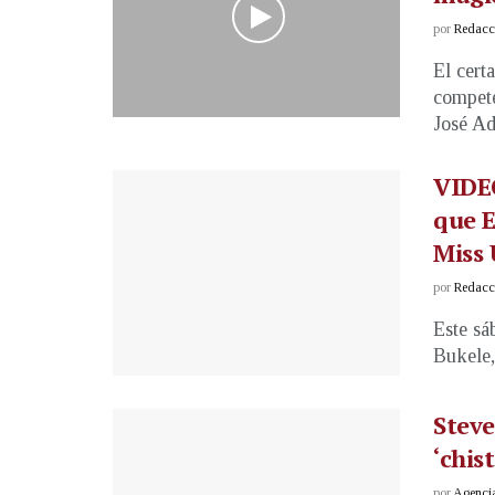
por
Redacci
El cert
compete
José Ado
VIDEO
que E
Miss 
por
Redacci
Este sá
Bukele,
Steve
‘chis
por
Agenci