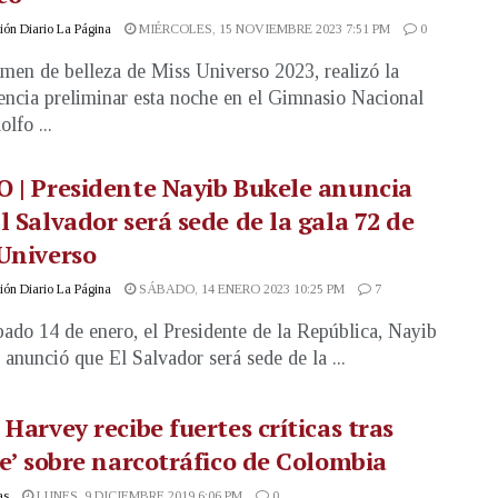
ón Diario La Página
MIÉRCOLES, 15 NOVIEMBRE 2023 7:51 PM
0
amen de belleza de Miss Universo 2023, realizó la
ncia preliminar esta noche en el Gimnasio Nacional
lfo ...
 | Presidente Nayib Bukele anuncia
l Salvador será sede de la gala 72 de
Universo
ón Diario La Página
SÁBADO, 14 ENERO 2023 10:25 PM
7
bado 14 de enero, el Presidente de la República, Nayib
 anunció que El Salvador será sede de la ...
 Harvey recibe fuertes críticas tras
te’ sobre narcotráfico de Colombia
as
LUNES, 9 DICIEMBRE 2019 6:06 PM
0