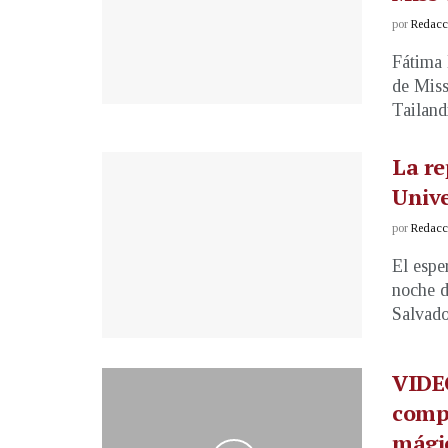
por
Redacci
Fátima 
de Miss
Tailandi
La re
Unive
por
Redacci
El espe
noche d
Salvado
VIDEO
comp
mági