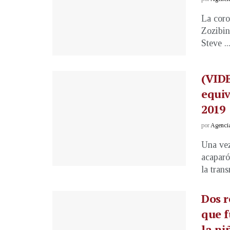
La coro
Zozibin
Steve ..
(VIDE
equiv
2019
por
Agenci
Una vez
acaparó
la trans
Dos r
que 
la ni