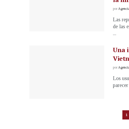
por
Agenci
Las rep
de las 
...
Una 
Viet
por
Agenci
Los usu
parecer
1